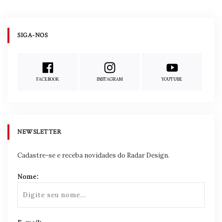
Navegacao
de
Publicaoes
SIGA-NOS
FACEBOOK
INSTAGRAM
YOUTUBE
NEWSLETTER
Cadastre-se e receba novidades do Radar Design.
Nome: