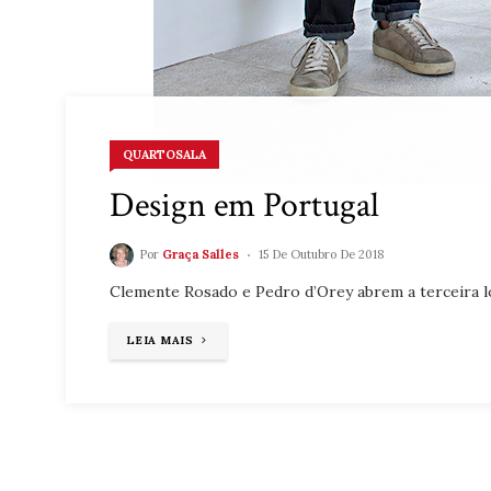
QUARTOSALA
Design em Portugal
Por
Graça Salles
15 De Outubro De 2018
Clemente Rosado e Pedro d’Orey abrem a terceira l
"DESIGN
LEIA MAIS
EM
PORTUGAL"
Navegacao