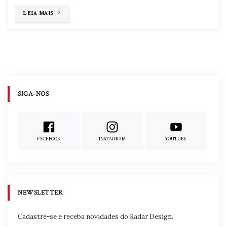
"PARA
LEIA MAIS
CURTIR
OS
AMIGOS"
Navegacao
de
Publicaoes
SIGA-NOS
FACEBOOK
INSTAGRAM
YOUTUBE
NEWSLETTER
Cadastre-se e receba novidades do Radar Design.