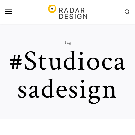
Pular
para
o
conteudo
Tag
#studioca
Sadesign