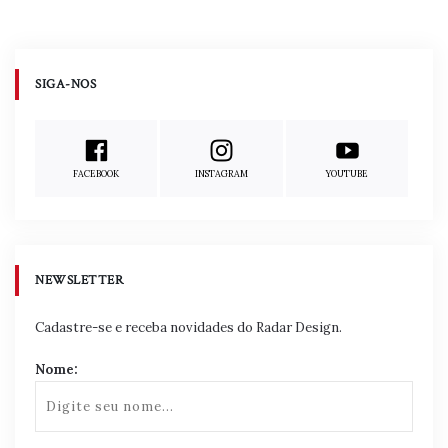
Navegacao
de
Publicaoes
SIGA-NOS
FACEBOOK
INSTAGRAM
YOUTUBE
NEWSLETTER
Cadastre-se e receba novidades do Radar Design.
Nome: