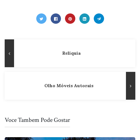
Navegação
Publicação
Relíquia
de
Anterior
Post
Olho Móveis Autorais
Voce Tambem Pode Gostar