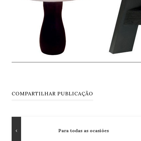
COMPARTILHAR PUBLICAÇÃO
Navegação
Publicação
Para todas as ocasiões
de
Anterior