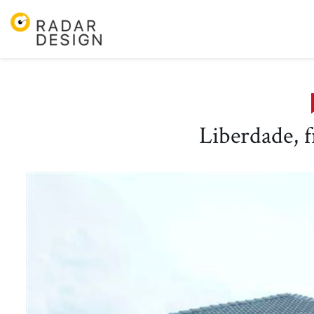
Pular
para
o
conteudo
Liberdade, f