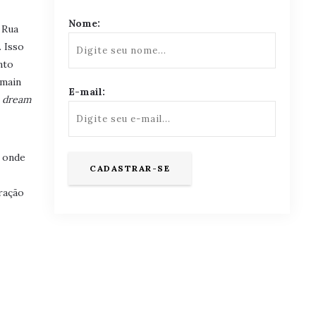
Nome:
 Rua
 Isso
nto
omain
E-mail:
o
dream
, onde
oração