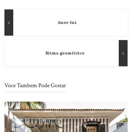
Navegação
Publicação
Anos-luz
de
Anterior
Post
Ritmo geométrico
Voce Tambem Pode Gostar