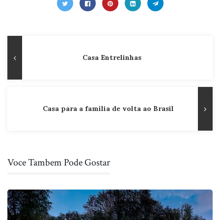
Navegação
Publicação
Casa Entrelinhas
de
Anterior
Post
Casa para a família de volta ao Brasil
Voce Tambem Pode Gostar