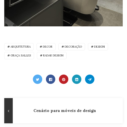
ARQUITETURA
DECOR
DECORAÇÃO
DESIGN
GRAÇA SALLES
RADAR DESIGN
Navegação
Publicação
Cenário para móveis de design
de
Anterior
Post