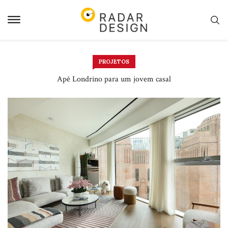
Pular
para
o
conteudo
PROJETOS
Apê Londrino para um jovem casal