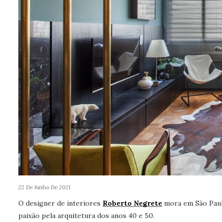
22 De Junho De 2021
O designer de interiores
Roberto Negrete
mora em São Paulo
paixão pela arquitetura dos anos 40 e 50.