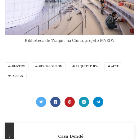
Biblioteca de Tianjin, na China, projeto MVRDV
#MVRDV
#RADARDESIGN
ARQUITETURA
ARTE
DESIGN
Navegação
Publicação
Casa Dendê