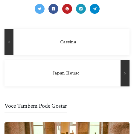
Navegação
Publicação
Cassina
de
Anterior
Post
Japan House
Voce Tambem Pode Gostar