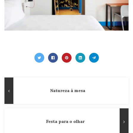
Navegação
Publicação
Natureza à mesa
de
Anterior
Post
Festa para o olhar