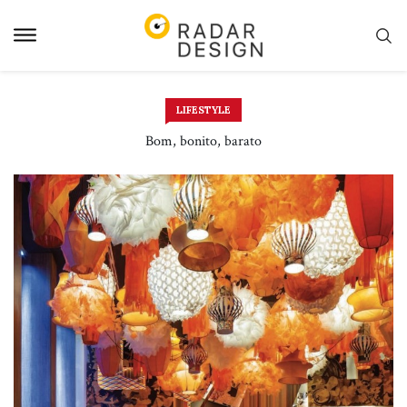
Pular
para
o
conteudo
LIFESTYLE
Bom, bonito, barato