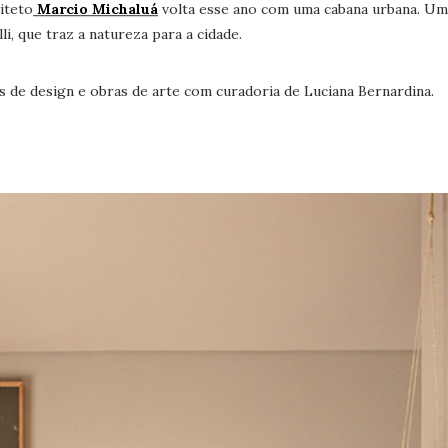
uiteto
Marcio Michaluá
volta esse ano com uma cabana urbana. Um
i, que traz a natureza para a cidade.
s de design e obras de arte com curadoria de Luciana Bernardina.