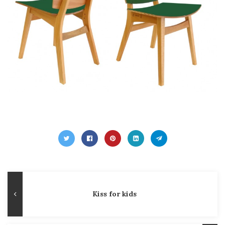
Navegação
Publicação
Kiss for kids
de
Anterior
Post