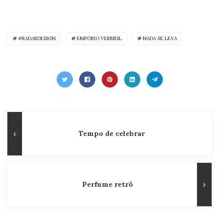
#RADARDESIGN
EMPÓRIO VERMEIL
NADA SE LEVA
Navegação
Publicação
Tempo de celebrar
de
Anterior
Post
Perfume retrô