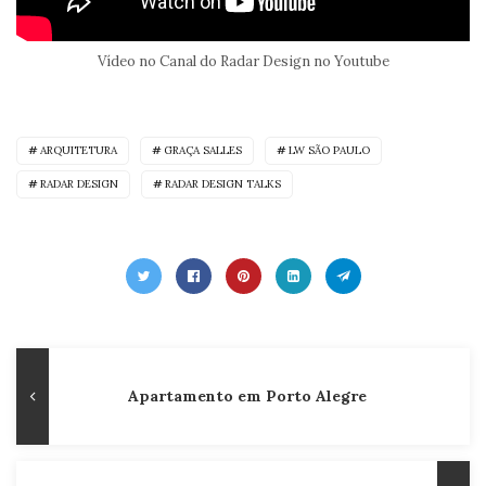
Vídeo no Canal do Radar Design no Youtube
ARQUITETURA
GRAÇA SALLES
LW SÃO PAULO
RADAR DESIGN
RADAR DESIGN TALKS
Navegação
Publicação
Apartamento em Porto Alegre
de
Anterior
Post