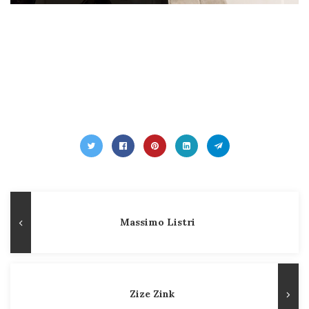
Navegação
Publicação
Massimo Listri
de
Anterior
Post
Zize Zink