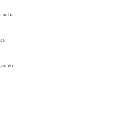
 sul da
eça
ação do