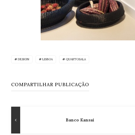
DESIGN
LISBOA
QUARTOSALA
COMPARTILHAR PUBLICAÇÃO
Navegação
Publicação
Banco Kansai
de
Anterior