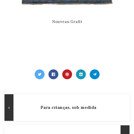
Nouveau Grafit
Navegação
Publicação
Para crianças, sob medida
de
Anterior
Post