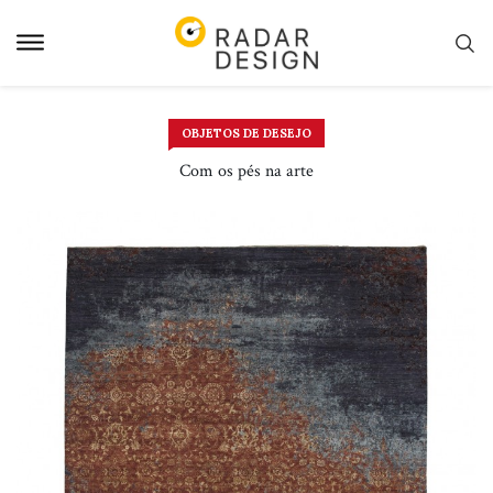
Pular
para
o
conteudo
OBJETOS DE DESEJO
Com os pés na arte