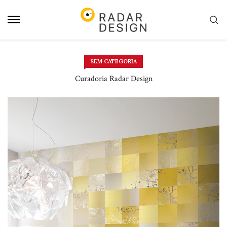
Pular
para
o
conteudo
SEM CATEGORIA
Curadoria Radar Design