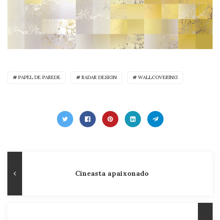
PAPEL DE PAREDE
RADAR DESIGN
WALLCOVERING
Navegação
Publicação
Cineasta apaixonado
de
Anterior
Post