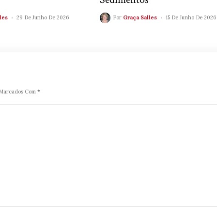
les
29 De Junho De 2026
Por
Graça Salles
15 De Junho De 2026
o Marcados Com
*