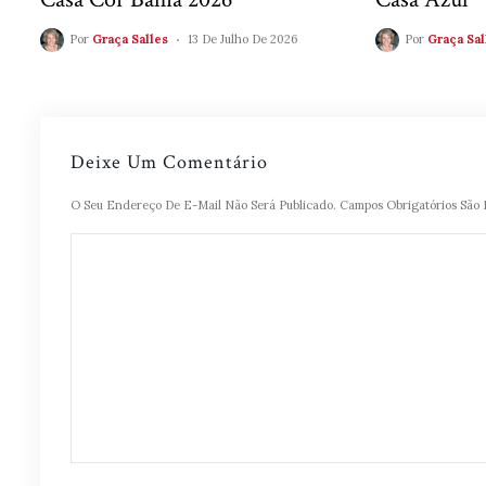
Por
Graça Salles
13 De Julho De 2026
Por
Graça Sal
Deixe Um Comentário
O Seu Endereço De E-Mail Não Será Publicado.
Campos Obrigatórios Sã