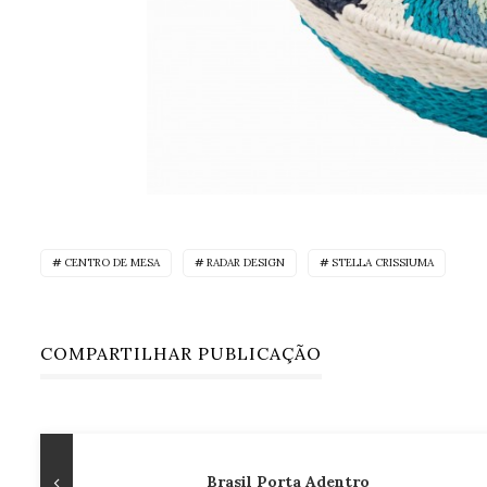
CENTRO DE MESA
RADAR DESIGN
STELLA CRISSIUMA
COMPARTILHAR PUBLICAÇÃO
Navegação
Publicação
Brasil Porta Adentro