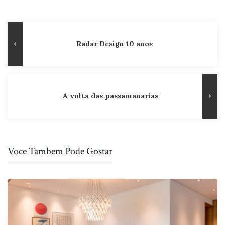
Navegação
Publicação
Radar Design 10 anos
de
Anterior
Post
A volta das passamanarias
Voce Tambem Pode Gostar