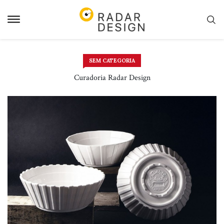
Pular
para
o
conteudo
SEM CATEGORIA
Curadoria Radar Design