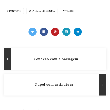
PANTONE
STELLA CRISSIUMA
VASOS
Navegação
Publicação
Conexão com a paisagem
de
Anterior
Post
Papel com assinatura