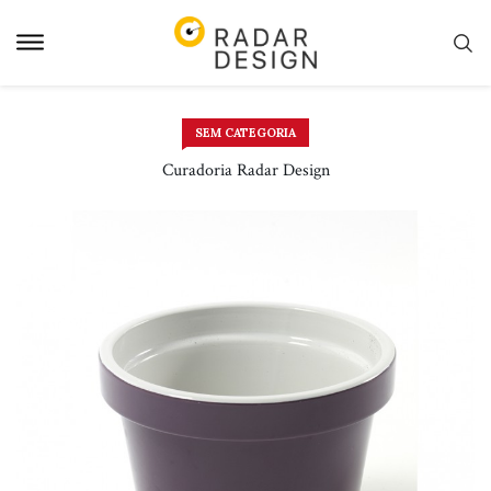
Pular
para
o
conteudo
SEM CATEGORIA
Curadoria Radar Design