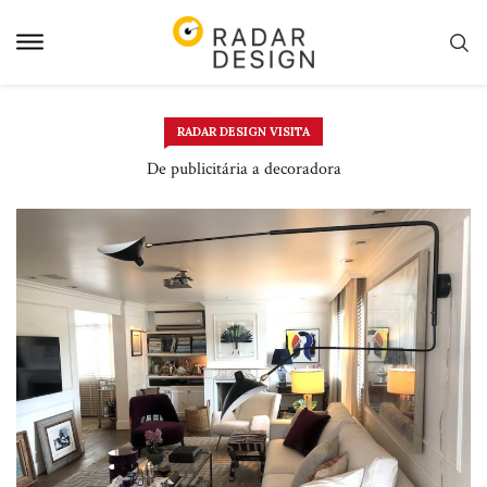
Pular
para
o
conteudo
RADAR DESIGN VISITA
De publicitária a decoradora