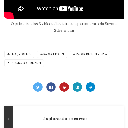
O primeiro dos 3 vídeos da visita ao apartamento da Suzana
Schermann
GRAÇA SALLES
RADAR DESIGN
RADAR DESIGN VISITA
SUZANA SCHERMANN
Navegação
Publicação
Explorando as curvas
de
Anterior