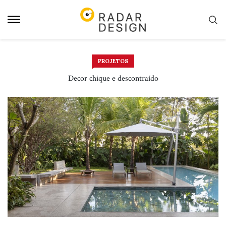
Pular
para
o
conteudo
PROJETOS
Decor chique e descontraído