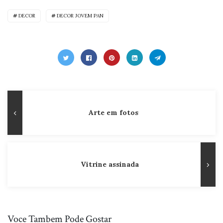
DECOR
DECOR JOVEM PAN
Navegação
Publicação
Arte em fotos
de
Anterior
Post
Vitrine assinada
Voce Tambem Pode Gostar