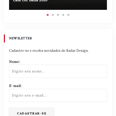
Casa Cor Bahia 2026
Ca
NEWSLETTER
Cadastre-se e receba novidades do Radar Design.
Nome:
E-mail: