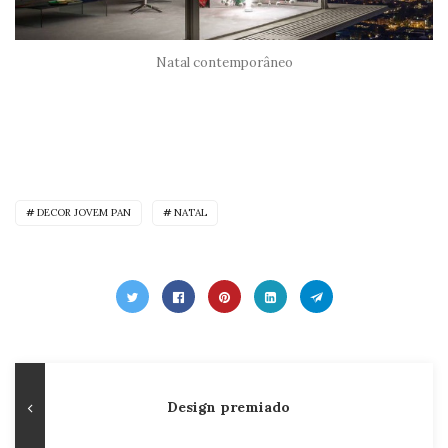
Natal contemporâneo
DECOR JOVEM PAN
NATAL
Navegação
Publicação
Design premiado
de
Anterior