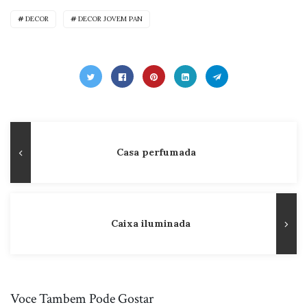
DECOR
DECOR JOVEM PAN
Navegação
Publicação
Casa perfumada
de
Anterior
Post
Caixa iluminada
Voce Tambem Pode Gostar