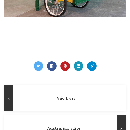
Navegação
Publicação
Vão livre
de
Anterior
Post
Australian’s life