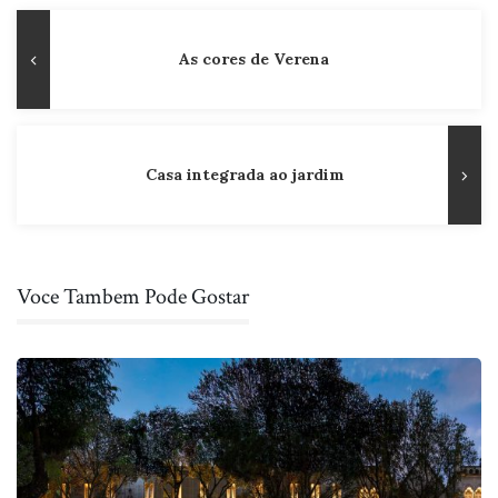
Navegação
Publicação
As cores de Verena
de
Anterior
Post
Casa integrada ao jardim
Voce Tambem Pode Gostar