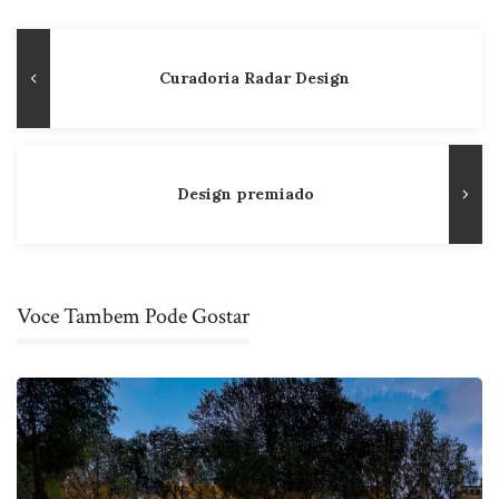
Navegação
Publicação
Curadoria Radar Design
de
Anterior
Post
Design premiado
Voce Tambem Pode Gostar