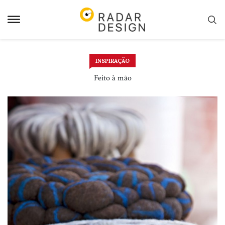
Pular
para
o
conteudo
INSPIRAÇÃO
Feito à mão