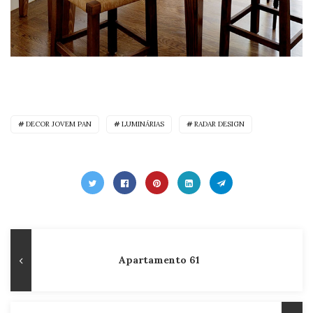
DECOR JOVEM PAN
LUMINÁRIAS
RADAR DESIGN
Navegação
Publicação
Apartamento 61
de
Anterior
Post