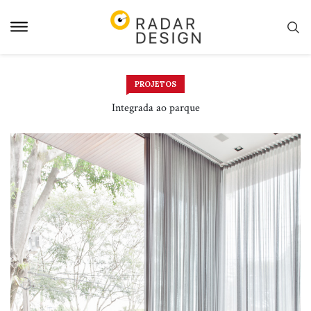
Pular
para
o
conteudo
PROJETOS
Integrada ao parque