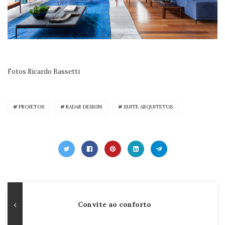
Fotos Ricardo Bassetti
PROJETOS
RADAR DESIGN
SUITE ARQUITETOS
Navegação
Publicação
Convite ao conforto
de
Anterior