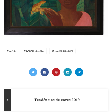
ARTE
LASAR SEGALL
RADAR DESIGN
Navegação
Publicação
Tendências de cores 2019
de
Anterior