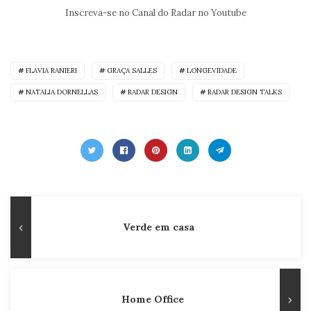
Inscreva-se no Canal do Radar no Youtube
FLAVIA RANIERI
GRAÇA SALLES
LONGEVIDADE
NATALIA DORNELLAS
RADAR DESIGN
RADAR DESIGN TALKS
Navegação
Publicação
Verde em casa
de
Anterior
Post
Home Office