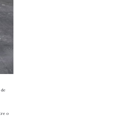
 de
tre o