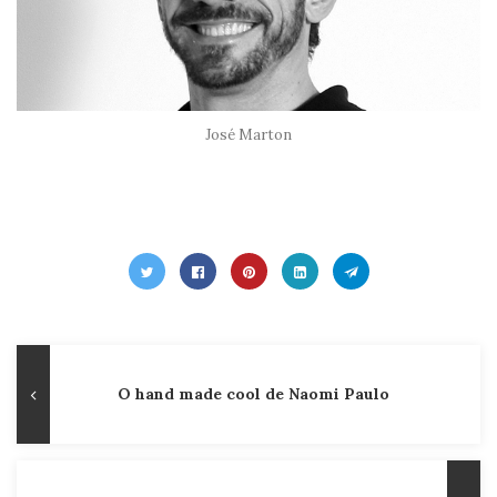
José Marton
Navegação
Publicação
O hand made cool de Naomi Paulo
de
Anterior
Post