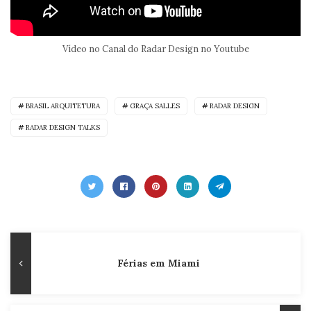
Vídeo no Canal do Radar Design no Youtube
BRASIL ARQUITETURA
GRAÇA SALLES
RADAR DESIGN
RADAR DESIGN TALKS
Navegação
Publicação
Férias em Miami
de
Anterior
Post