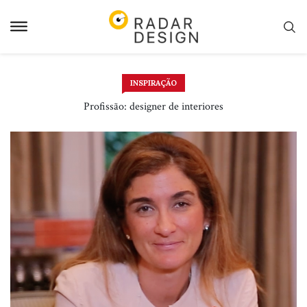
Pular
para
o
conteudo
INSPIRAÇÃO
Profissão: designer de interiores