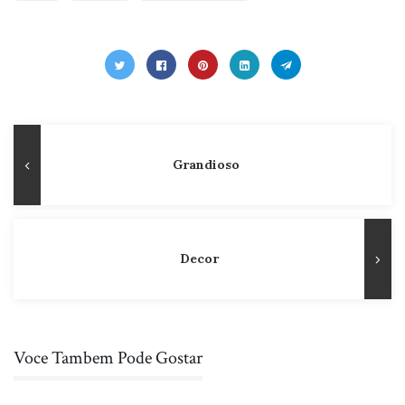
Navegação
Publicação
Grandioso
de
Anterior
Post
Decor
Voce Tambem Pode Gostar