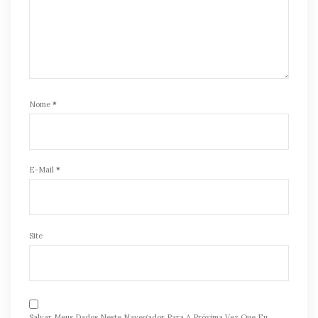
Nome
*
E-Mail
*
Site
Salvar Meus Dados Neste Navegador Para A Próxima Vez Que Eu