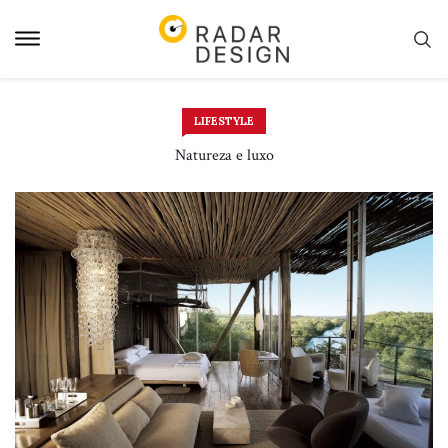
Pular
para
o
conteudo
LIFESTYLE
Natureza e luxo