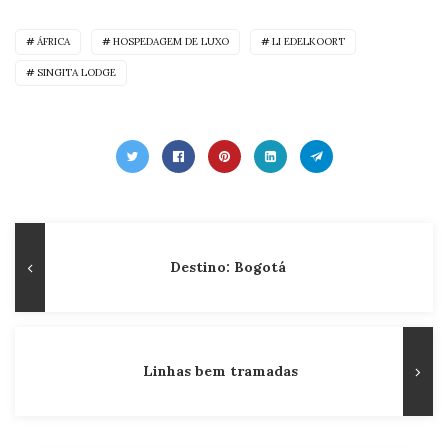
ÁFRICA
HOSPEDAGEM DE LUXO
LI EDELKOORT
SINGITA LODGE
Navegação
Publicação
Destino: Bogotá
de
Anterior
Post
Linhas bem tramadas