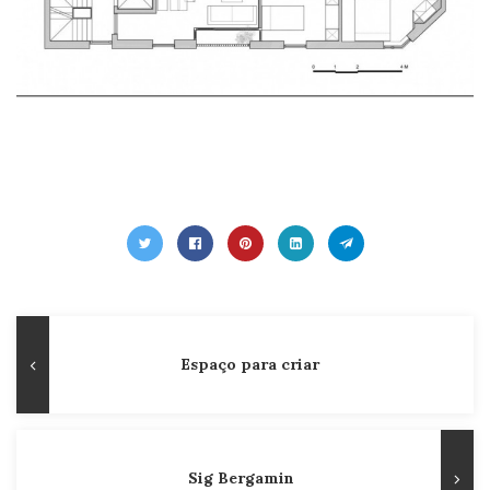
Navegação
Publicação
Espaço para criar
de
Anterior
Post
Sig Bergamin