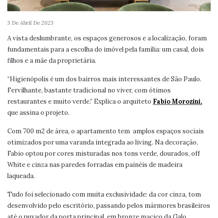
3 De Abril De 2023
A vista deslumbrante, os espaços generosos e a localização, foram
fundamentais para a escolha do imóvel pela família: um casal, dois
filhos e a mãe da proprietária.
“Higienópolis é um dos bairros mais interessantes de São Paulo.
Fervilhante, bastante tradicional no viver, com ótimos
restaurantes e muito verde.” Explica o arquiteto
Fabio Morozini,
que assina o projeto.
Com 700 m2 de área, o apartamento tem
amplos espaços sociais
otimizados por uma varanda integrada ao living. Na decoração,
Fabio optou por cores misturadas nos tons verde, dourados, off
White e cinza nas paredes forradas em painéis de madeira
laqueada.
Tudo foi selecionado com muita exclusividade: da cor cinza, tom
desenvolvido pelo escritório, passando pelos mármores brasileiros
até o puxador da porta principal, em bronze maciço da Galo