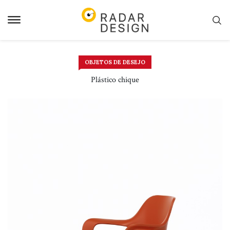
Pular
para
o
conteudo
OBJETOS DE DESEJO
Plástico chique