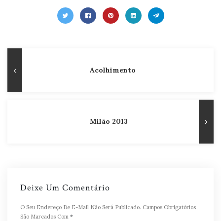
Navegação
Publicação
Acolhimento
de
Anterior
Post
Milão 2013
Deixe Um Comentário
O Seu Endereço De E-Mail Não Será Publicado.
Campos Obrigatórios
São Marcados Com
*