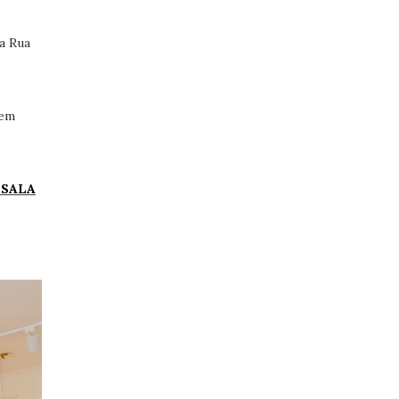
a Rua
 em
OSALA