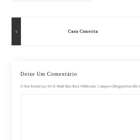
Navegação
Publicação
Casa Conecta
de
Anterior
Post
Deixe Um Comentário
O Seu Endereço De E-Mail Não Será Publicado.
Campos Obrigatórios Sã