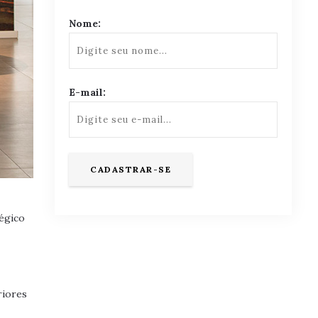
Nome:
E-mail:
tégico
riores