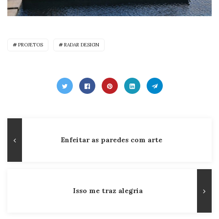
PROJETOS
RADAR DESIGN
Navegação
Publicação
Enfeitar as paredes com arte
de
Anterior
Post
Isso me traz alegria