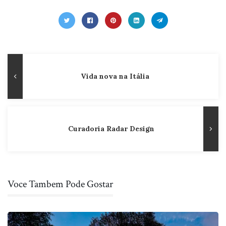
Navegação
Publicação
Vida nova na Itália
de
Anterior
Post
Curadoria Radar Design
Voce Tambem Pode Gostar