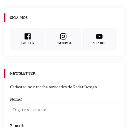
de
Publicaoes
SIGA-NOS
FACEBOOK
INSTAGRAM
YOUTUBE
NEWSLETTER
Cadastre-se e receba novidades do Radar Design.
Nome:
E-mail: