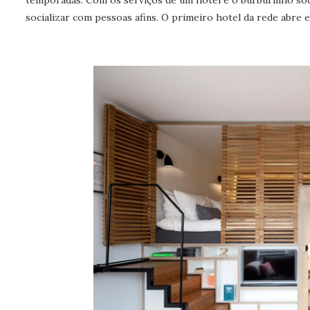
temporadas. Com os serviços de um hotel e o burburinho socia
socializar com pessoas afins. O primeiro hotel da rede abre